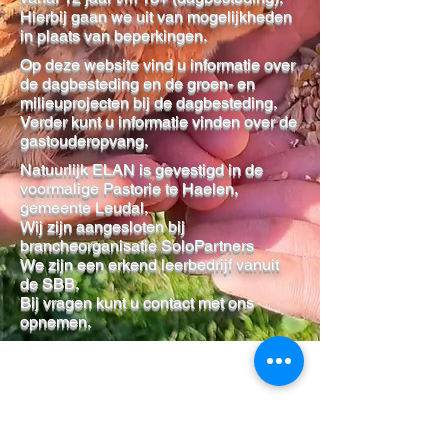
Hierbij gaan we uit van mogelijkheden
in plaats van beperkingen.
Op deze website vind u informatie over
de dagbesteding en de groen- en
milieuprojecten bij de dagbesteding.
Verder kunt u informatie vinden over de
gastouderopvang.
Natuurlijk ELAN is gevestigd in de
voormalige Pastorie te Haelen,
gemeente Leudal.
Wij zijn aangesloten bij
brancheorganisatie SoloPartners
We zijn een erkend leerbedrijf vanuit
de SBB.
Bij vragen kunt u contact met ons
opnemen.