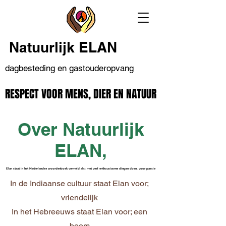
Natuurlijk ELAN
dagbesteding en gastouderopvang
RESPECT VOOR MENS, DIER EN NATUUR
RESPECT VOOR MENS, DIER EN NATUUR
Over Natuurlijk
ELAN,
Elan staat in het Nederlandse woordenboek vermeld als; met veel enthousiasme dingen doen, voor passie
Elan staat in het Nederlandse woordenboek vermeld als; met veel enthousiasme dingen doen, voor passie
In de Indiaanse cultuur staat Elan voor;
vriendelijk
In het Hebreeuws staat Elan voor; een
boom